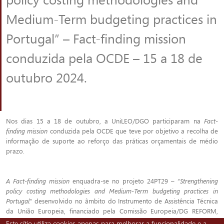
Medium-Term budgeting practices in
Portugal” – Fact-finding mission
conduzida pela OCDE – 15 a 18 de
outubro 2024.
Nos dias 15 a 18 de outubro, a UniLEO/DGO participaram na
Fact-
finding mission
conduzida pela OCDE que teve por objetivo a recolha de
informação de suporte ao reforço das práticas orçamentais de médio
prazo.
A Fact-finding mission
enquadra-se no projeto 24PT29 – “
Strengthening
policy costing methodologies and Medium-Term budgeting practices in
Portugal
" desenvolvido no âmbito do Instrumento de Assistência Técnica
da União Europeia, financiado pela Comissão Europeia/DG REFORM,
com o apoio técnico da OCDE. A condução da candidatura é da
Este sítio utiliza cookies apenas para melhorar a funcionalidade e a