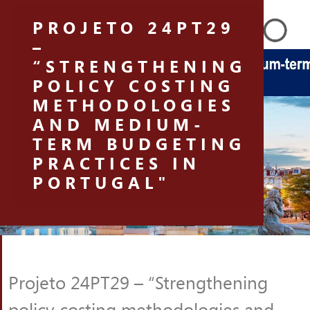
Saltar o menu
PROJETO 24PT29
–
“STRENGTHENING
POLICY COSTING
METHODOLOGIES
AND MEDIUM-
TERM BUDGETING
PRACTICES IN
PORTUGAL"
Projeto 24PT29 – “Strengthening
policy costing methodologies and