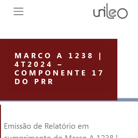
Saltar o menu
MARCO A 1238 |
4T2024 –
COMPONENTE 17
DO PRR
Emissão de Relatório em
cumprimento do Marco A 1238 |